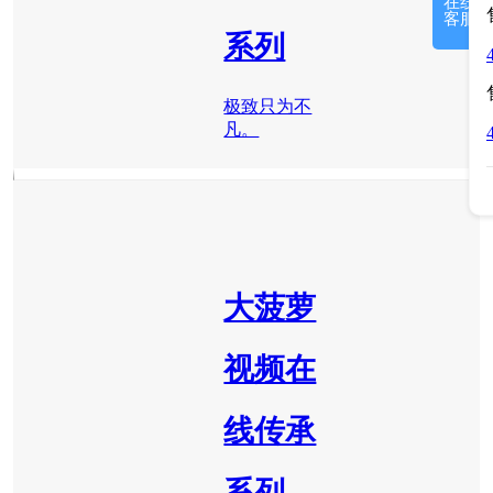
在线
客服
系列
极致只为不
凡。
大菠萝
视频在
线传承
系列